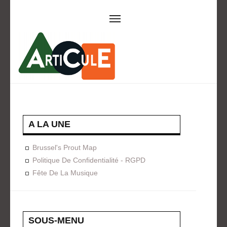
ARTICULE ASBL
Présentation
EVÈNEMENTS
Expositions
Concerts
ACTIONS
A LA UNE
Design For Everyone
Publications
Brussel's Prout Map
FORMATION
Politique De Confidentialité - RGPD
Fête De La Musique
A La Demande
Programmées
ON AIME
CONTACT
SOUS-MENU