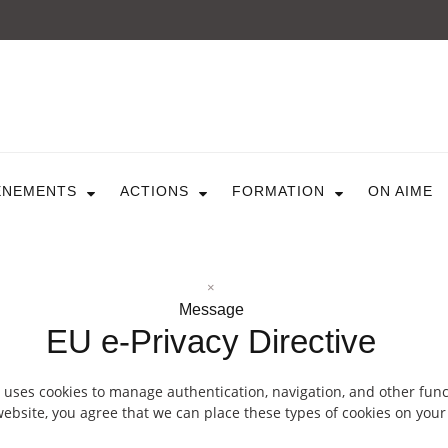
ARTICULE ASBL
Présentation
EVÈNEMENTS
ÈNEMENTS
ACTIONS
FORMATION
ON AIME
Expositions
Concerts
ACTIONS
Design For Everyone
Publications
×
FORMATION
Message
EU e-Privacy Directive
A La Demande
Programmées
ON AIME
 uses cookies to manage authentication, navigation, and other func
ebsite, you agree that we can place these types of cookies on your
CONTACT