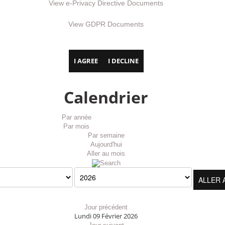
View e-Privacy Directive Documents
View GDPR Documents
I AGREE
I DECLINE
Calendrier
Par année
Par mois
Par semaine
Aujourd'hui
Aller au mois
ALLER 
Jour précédent
Lundi 09 Février 2026