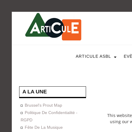
ARTICULE ASBL
EV
A LA UNE
Brussel's Prout Map
Politique De Confidentialité -
This website
RGPD
using our w
Fête De La Musique