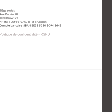
Siège social:
Rue Puccini 82
1070 Bruxelles
N° ent. : 0684.610.459 RPM Bruxelles
Compte bancaire : IBAN BE33 5230 8094 3646
Politique de confidentialité - RGPD
Envoyer un mail