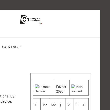
CONTACT
Février
2026
tions. By
 device.
L
Ma
Me
J
V
S
D