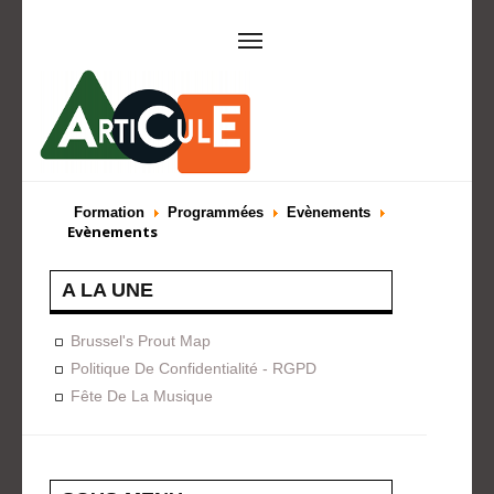
ARTICULE ASBL
Présentation
EVÈNEMENTS
Formation
Programmées
Evènements
Evènements
Expositions
Concerts
ACTIONS
A LA UNE
Design For Everyone
Publications
FORMATION
Brussel's Prout Map
Politique De Confidentialité - RGPD
A La Demande
Programmées
Fête De La Musique
ON AIME
CONTACT