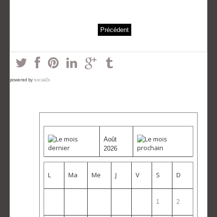
Précédent
powered by
social2s
Août
2026
L
Ma
Me
J
V
S
D
1
2