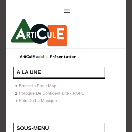
ARTICULE ASBL
Présentation
EVÈNEMENTS
Présentation
ArtiCulE asbl
Expositions
Concerts
ACTIONS
A LA UNE
Design For Everyone
Publications
Brussel's Prout Map
FORMATION
Politique De Confidentialité - RGPD
Fête De La Musique
A La Demande
Programmées
ON AIME
CONTACT
SOUS-MENU