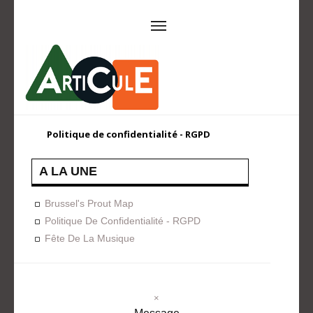
ARTICULE ASBL
Présentation
EVÈNEMENTS
Politique de confidentialité - RGPD
Expositions
Concerts
ACTIONS
A LA UNE
Design For Everyone
Publications
Brussel's Prout Map
FORMATION
Politique De Confidentialité - RGPD
Fête De La Musique
A La Demande
Programmées
ON AIME
CONTACT
×