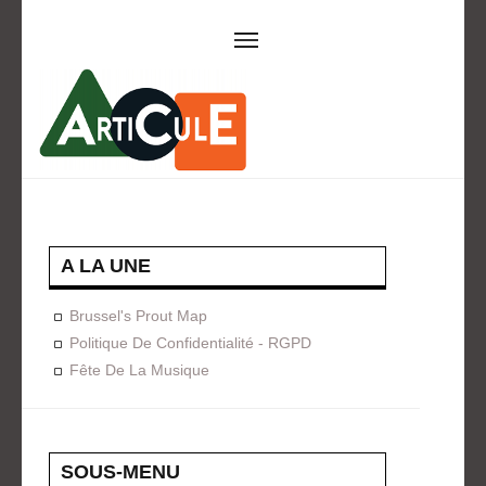
ARTICULE ASBL
Présentation
EVÈNEMENTS
Expositions
Concerts
ACTIONS
A LA UNE
Design For Everyone
Publications
Brussel's Prout Map
FORMATION
Politique De Confidentialité - RGPD
Fête De La Musique
A La Demande
Programmées
ON AIME
CONTACT
SOUS-MENU