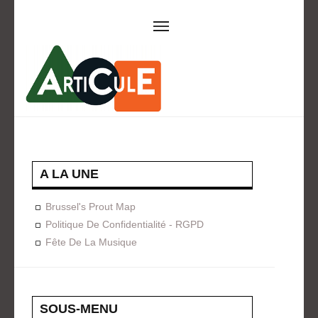
ARTICULE ASBL
Présentation
EVÈNEMENTS
Expositions
Concerts
ACTIONS
A LA UNE
Design For Everyone
Publications
Brussel's Prout Map
FORMATION
Politique De Confidentialité - RGPD
Fête De La Musique
A La Demande
Programmées
ON AIME
CONTACT
SOUS-MENU