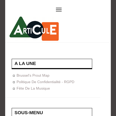
ARTICULE ASBL
Présentation
EVÈNEMENTS
Expositions
Concerts
ACTIONS
A LA UNE
Design For Everyone
Publications
Brussel's Prout Map
FORMATION
Politique De Confidentialité - RGPD
Fête De La Musique
A La Demande
Programmées
ON AIME
CONTACT
SOUS-MENU