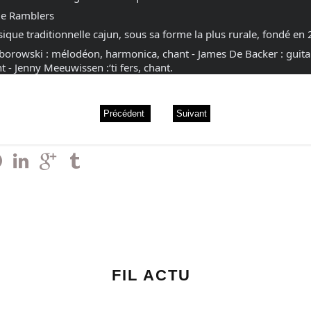
le Ramblers
ique traditionnelle cajun, sous sa forme la plus rurale, fondé en
Zborowski : mélodéon, harmonica, chant - James De Backer : guita
t - Jenny Meeuwissen :‘ti fers, chant.
Précédent
Suivant
FIL ACTU