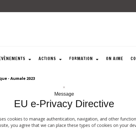
ARTICULE ASBL
Présentation
EVÈNEMENTS
EVÈNEMENTS
ACTIONS
FORMATION
ON AIME
CO
Expositions
Concerts
ACTIONS
que - Aumale 2023
Design For Everyone
Publications
×
FORMATION
Message
EU e-Privacy Directive
A La Demande
Programmées
ON AIME
ses cookies to manage authentication, navigation, and other function
site, you agree that we can place these types of cookies on your dev
CONTACT