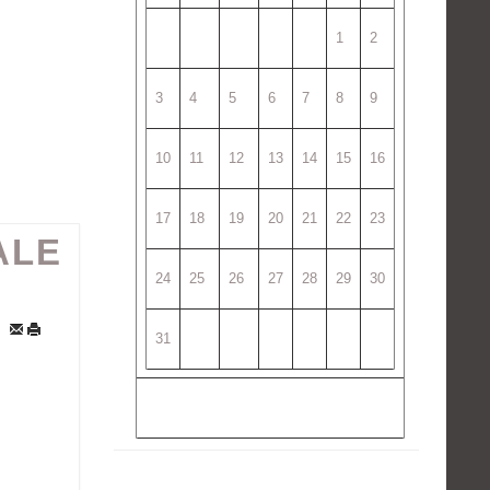
1
2
3
4
5
6
7
8
9
10
11
12
13
14
15
16
17
18
19
20
21
22
23
ALE
24
25
26
27
28
29
30
31