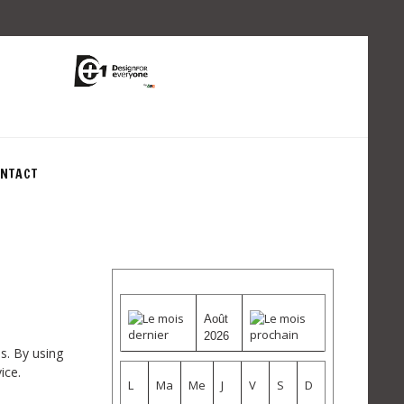
NTACT
Août
2026
s. By using
ice.
L
Ma
Me
J
V
S
D