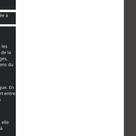
ée à
 les
 de la
ges,
sens du
que. En
rt entre
s
 elle
 à