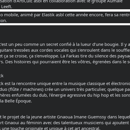
ation d’ArtiCulE asbl en collaboration avec le groupe Aumale
Leeft.
élo mobile, animé par Elastik asbl cette année encore, fera sa rentr
ion.
c’est un peu comme un secret confié à la lueur d’une bougie. Il y a
uitare tressées aux cordes vocales qui s'enroulent dans le souffle
t ça se croise, ça s’enveloppe. La Farkas tire du silence des paysa
s. Des histoires qui pourraient être les vôtres, égrenées dans le 
ck
 est la rencontre unique entre la musique classique et électroni
 duo (flûte / machines) crée un univers très particulier, quelque pa
hères enfumées du dub, l'énergie agressive du hip hop et les son
 la Belle Époque.
 le projet de la jeune artiste Gnaoua Imane Guemssy dans lequel
art Gnaoui au féminin avec des talentueux musiciens qui ajoutent
 une touche originale et unique à cet art ancestral.