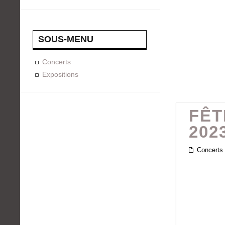
SOUS-MENU
Concerts
Expositions
FÊT
202
Concerts