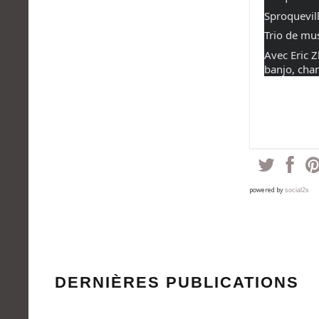
Sproquevil
Trio de mus
Avec Eric 
banjo, chan
powered by
social2s
DERNIÈRES PUBLICATIONS