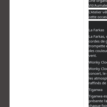
Une organis
Vit/Aumale 
L'Atelier v
cette occas
La Farkas
La Farkas, 
cordes de g
trompette e
des couleur
vent.
Wonky Clo
Wonky Clock
concert, le
les atmosp
raffinés de
Tiganwa
Tiganwa est
présente l'
chaque fois