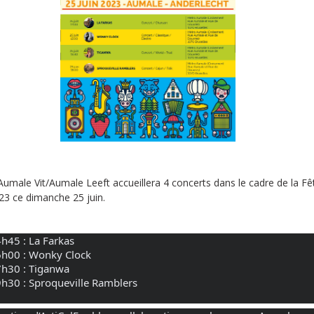
Aumale Vit/Aumale Leeft accueillera 4 concerts dans le cadre de la Fê
3 ce dimanche 25 juin.
e
h45 : La Farkas
h00 : Wonky Clock
h30 : Tiganwa
h30 : Sproqueville Ramblers