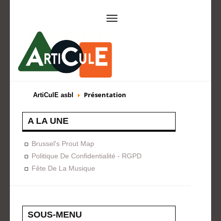
ARTICULE ASBL
Présentation
EVÈNEMENTS
Présentation
ArtiCulE asbl
Expositions
Concerts
ACTIONS
A LA UNE
Design For Everyone
Publications
Brussel's Prout Map
FORMATION
Politique De Confidentialité - RGPD
Fête De La Musique
A La Demande
Programmées
ON AIME
CONTACT
SOUS-MENU