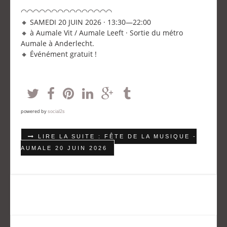
◠◠◠◠◠◠◠◠◠◠◠◠◠◠◠
🔸 SAMEDI 20 JUIN 2026 · 13:30—22:00
🔸 à Aumale Vit / Aumale Leeft · Sortie du métro
Aumale à Anderlecht.
🔸 Événément gratuit !
powered by
social2s
LIRE LA SUITE : FÊTE DE LA MUSIQUE -
AUMALE 20 JUIN 2026