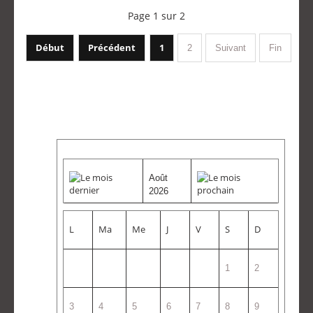
Page 1 sur 2
Début
Précédent
1
2
Suivant
Fin
Août
2026
L
Ma
Me
J
V
S
D
1
2
3
4
5
6
7
8
9