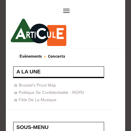
ARTICULE ASBL
Présentation
EVÈNEMENTS
Concerts
Evènements
Expositions
Concerts
ACTIONS
A LA UNE
Design For Everyone
Publications
Brussel's Prout Map
FORMATION
Politique De Confidentialité - RGPD
Fête De La Musique
A La Demande
Programmées
ON AIME
CONTACT
SOUS-MENU