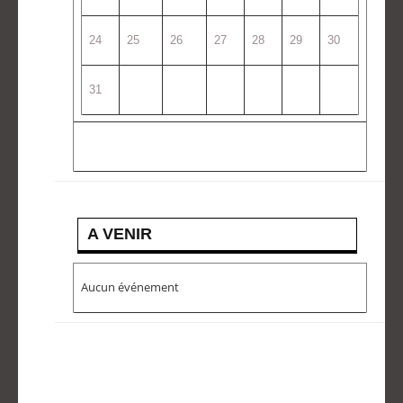
24
25
26
27
28
29
30
31
A VENIR
Aucun événement