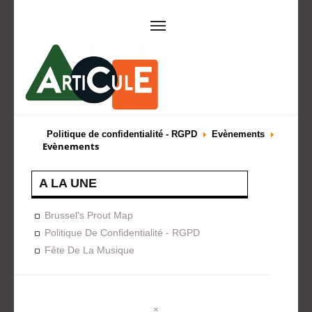
ARTICULE ASBL
Présentation
EVÈNEMENTS
Politique de confidentialité - RGPD
Evènements
Evènements
Expositions
Concerts
ACTIONS
A LA UNE
Design For Everyone
Publications
FORMATION
Brussel's Prout Map
Politique De Confidentialité - RGPD
A La Demande
Programmées
Fête De La Musique
ON AIME
CONTACT
×