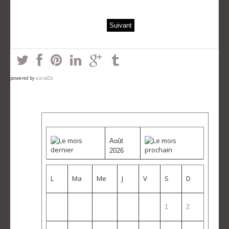
Suivant
powered by
social2s
Août
2026
L
Ma
Me
J
V
S
D
1
2