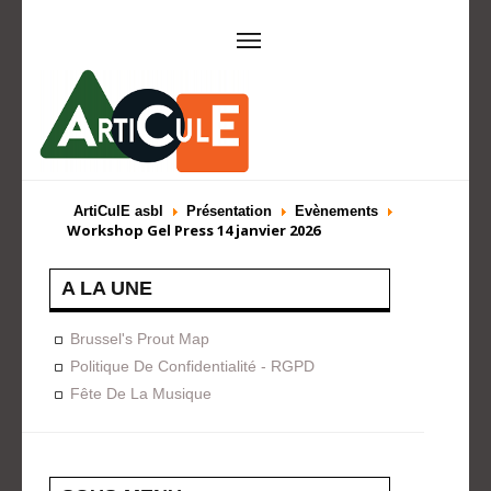
ARTICULE ASBL
Présentation
EVÈNEMENTS
ArtiCulE asbl
Présentation
Evènements
Workshop Gel Press 14 janvier 2026
Expositions
Concerts
ACTIONS
A LA UNE
Design For Everyone
Publications
FORMATION
Brussel's Prout Map
Politique De Confidentialité - RGPD
A La Demande
Programmées
Fête De La Musique
ON AIME
CONTACT