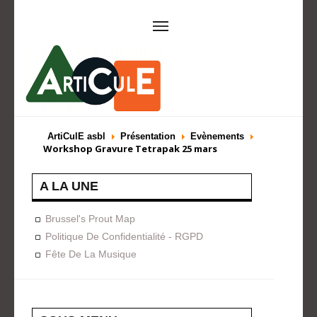
ARTICULE ASBL
Présentation
EVÈNEMENTS
ArtiCulE asbl
Présentation
Evènements
Workshop Gravure Tetrapak 25 mars
Expositions
Concerts
ACTIONS
A LA UNE
Design For Everyone
Publications
FORMATION
Brussel's Prout Map
Politique De Confidentialité - RGPD
A La Demande
Programmées
Fête De La Musique
ON AIME
CONTACT