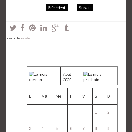
Précédent
Suivant
powered by
social2s
Août
2026
L
Ma
Me
J
V
S
D
1
2
3
4
5
6
7
8
9