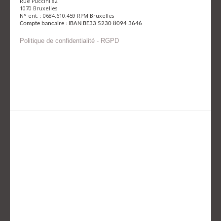
Rue Puccini 82
1070 Bruxelles
N° ent. : 0684.610.459 RPM Bruxelles
Compte bancaire : IBAN BE33 5230 8094 3646
Politique de confidentialité - RGPD
Envoyer un mail