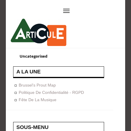
ARTICULE ASBL
Présentation
EVÈNEMENTS
Uncategorised
Expositions
Concerts
ACTIONS
A LA UNE
Design For Everyone
Publications
Brussel's Prout Map
FORMATION
Politique De Confidentialité - RGPD
Fête De La Musique
A La Demande
Programmées
ON AIME
CONTACT
SOUS-MENU