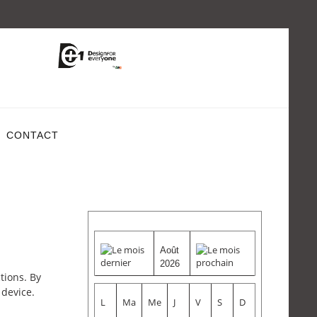
CONTACT
Août
2026
tions. By
 device.
L
Ma
Me
J
V
S
D