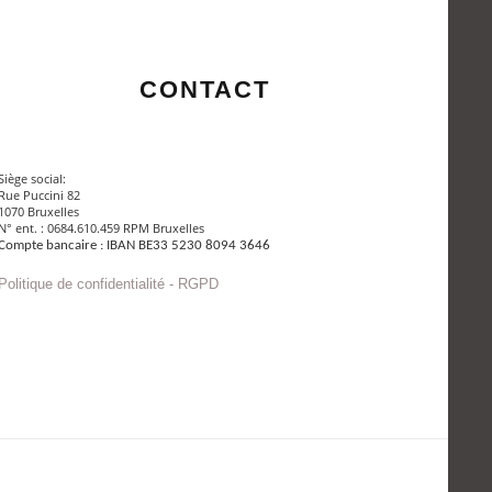
CONTACT
Siège social:
Rue Puccini 82
1070 Bruxelles
N° ent. : 0684.610.459 RPM Bruxelles
Compte bancaire : IBAN BE33 5230 8094 3646
Politique de confidentialité - RGPD
Envoyer un mail