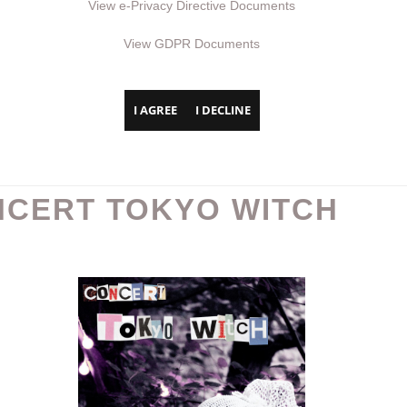
View e-Privacy Directive Documents
View GDPR Documents
I AGREE
I DECLINE
CERT TOKYO WITCH