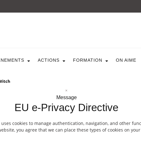
ARTICULE ASBL
Présentation
EVÈNEMENTS
ÈNEMENTS
ACTIONS
FORMATION
ON AIME
Expositions
Concerts
ACTIONS
Witch
Design For Everyone
Publications
×
FORMATION
Message
EU e-Privacy Directive
A La Demande
Programmées
ON AIME
 uses cookies to manage authentication, navigation, and other func
ebsite, you agree that we can place these types of cookies on your
CONTACT