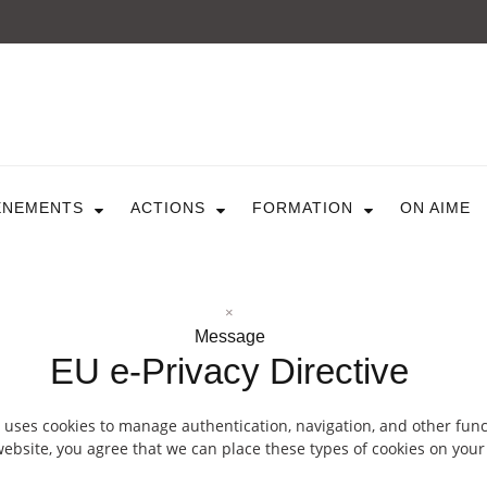
ARTICULE ASBL
Présentation
EVÈNEMENTS
ÈNEMENTS
ACTIONS
FORMATION
ON AIME
Expositions
Concerts
ACTIONS
Design For Everyone
Publications
×
FORMATION
Message
EU e-Privacy Directive
A La Demande
Programmées
ON AIME
 uses cookies to manage authentication, navigation, and other func
ebsite, you agree that we can place these types of cookies on your
CONTACT