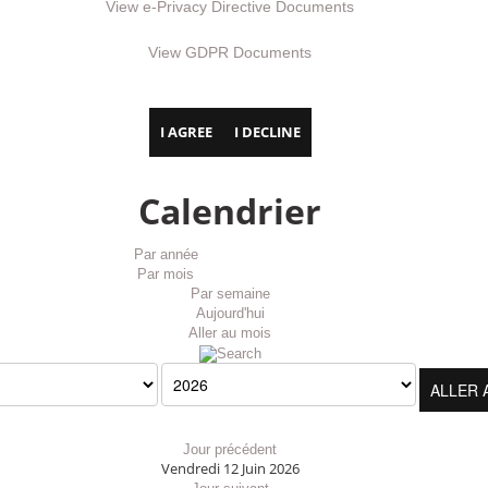
View e-Privacy Directive Documents
View GDPR Documents
I AGREE
I DECLINE
Calendrier
Par année
Par mois
Par semaine
Aujourd'hui
Aller au mois
ALLER 
Jour précédent
Vendredi 12 Juin 2026