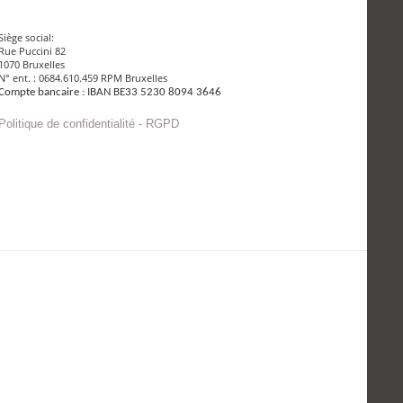
Siège social:
Rue Puccini 82
1070 Bruxelles
N° ent. : 0684.610.459 RPM Bruxelles
Compte bancaire : IBAN BE33 5230 8094 3646
Politique de confidentialité - RGPD
Envoyer un mail