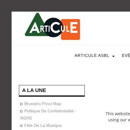
ARTICULE ASBL
EV
A LA UNE
Brussel's Prout Map
Politique De Confidentialité -
This website
RGPD
using our w
Fête De La Musique