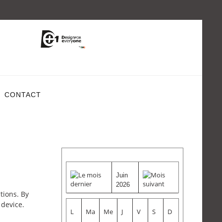
CONTACT
Juin
2026
tions. By
 device.
L
Ma
Me
J
V
S
D