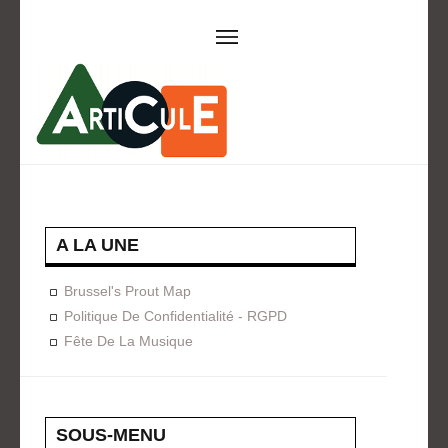
ARTICULE ASBL
Présentation
EVÈNEMENTS
Expositions
Concerts
ACTIONS
A LA UNE
Design For Everyone
Publications
Brussel's Prout Map
FORMATION
Politique De Confidentialité - RGPD
Fête De La Musique
A La Demande
Programmées
ON AIME
CONTACT
SOUS-MENU