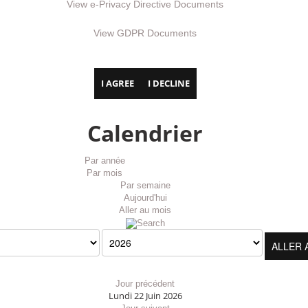
View e-Privacy Directive Documents
View GDPR Documents
I AGREE
I DECLINE
Calendrier
Par année
Par mois
Par semaine
Aujourd'hui
Aller au mois
ALLER 
Jour précédent
Lundi 22 Juin 2026