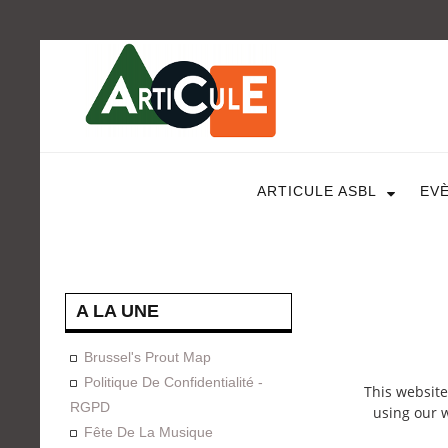
ARTICULE ASBL
EV
A LA UNE
Brussel's Prout Map
Politique De Confidentialité -
This website
RGPD
using our w
Fête De La Musique