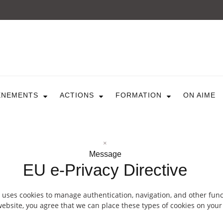
ARTICULE ASBL
Présentation
EVÈNEMENTS
ÈNEMENTS
ACTIONS
FORMATION
ON AIME
Expositions
Concerts
ACTIONS
Design For Everyone
Publications
×
FORMATION
Message
EU e-Privacy Directive
A La Demande
Programmées
ON AIME
 uses cookies to manage authentication, navigation, and other func
ebsite, you agree that we can place these types of cookies on your
CONTACT