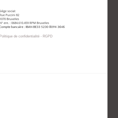
Siège social:
Rue Puccini 82
1070 Bruxelles
N° ent. : 0684.610.459 RPM Bruxelles
Compte bancaire : IBAN BE33 5230 8094 3646
Politique de confidentialité - RGPD
Envoyer un mail