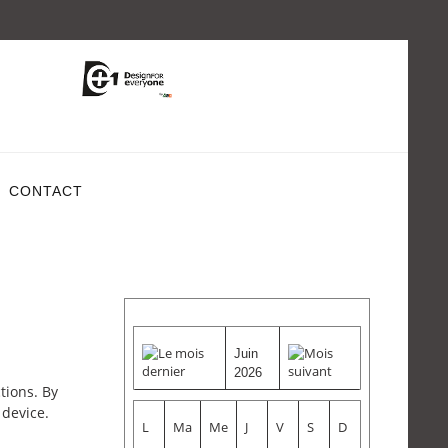
CONTACT
Juin
2026
tions. By
 device.
L
Ma
Me
J
V
S
D