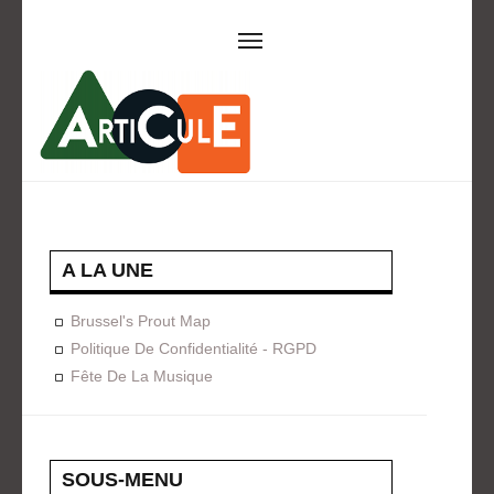
ARTICULE ASBL
Présentation
EVÈNEMENTS
Expositions
Concerts
ACTIONS
A LA UNE
Design For Everyone
Publications
Brussel's Prout Map
FORMATION
Politique De Confidentialité - RGPD
Fête De La Musique
A La Demande
Programmées
ON AIME
CONTACT
SOUS-MENU