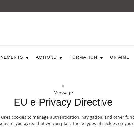
ARTICULE ASBL
Présentation
EVÈNEMENTS
ÈNEMENTS
ACTIONS
FORMATION
ON AIME
Expositions
Concerts
ACTIONS
Design For Everyone
Publications
×
FORMATION
Message
EU e-Privacy Directive
A La Demande
Programmées
ON AIME
 uses cookies to manage authentication, navigation, and other func
ebsite, you agree that we can place these types of cookies on your
CONTACT