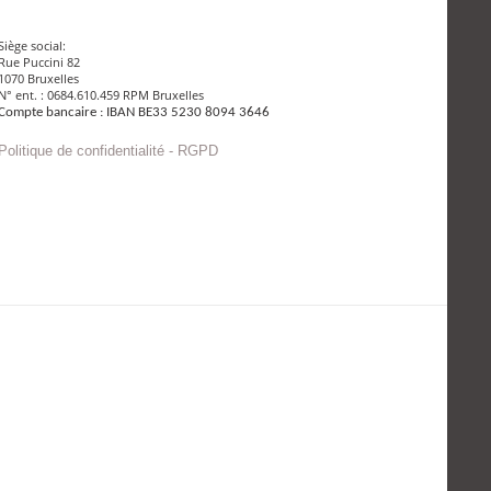
Siège social:
Rue Puccini 82
1070 Bruxelles
N° ent. : 0684.610.459 RPM Bruxelles
Compte bancaire : IBAN BE33 5230 8094 3646
Politique de confidentialité - RGPD
Envoyer un mail