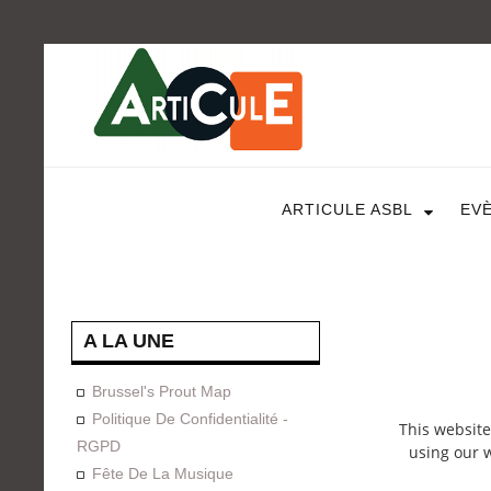
ARTICULE ASBL
EV
A LA UNE
Brussel's Prout Map
Politique De Confidentialité -
This website
RGPD
using our w
Fête De La Musique