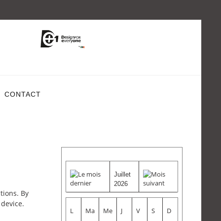
CONTACT
Juillet
2026
tions. By
 device.
L
Ma
Me
J
V
S
D