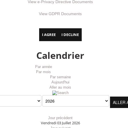
View e-Privacy Directive Documents
View GDPR Documents
I AGREE
I DECLINE
Calendrier
Par année
Par mois
Par semaine
Aujourd'hui
Aller au mois
ALLER 
Jour précédent
Vendredi 03 Juillet 2026