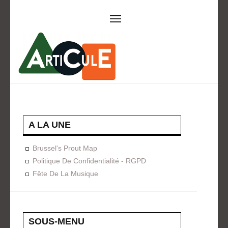
ARTICULE ASBL
Présentation
EVÈNEMENTS
Expositions
Concerts
ACTIONS
A LA UNE
Design For Everyone
Publications
Brussel's Prout Map
FORMATION
Politique De Confidentialité - RGPD
Fête De La Musique
A La Demande
Programmées
ON AIME
CONTACT
SOUS-MENU